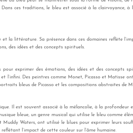
tuelle du bleu peut se manifester sous la forme de visions, de 
Dans ces traditions, le bleu est associé à la clairvoyance, à 
 et la littérature. Sa présence dans ces domaines reflète l’i
ns, des idées et des concepts spirituels.
 pour exprimer des émotions, des idées et des concepts spir
ix et l’infini. Des peintres comme Monet, Picasso et Matisse o
ortraits bleus de Picasso et les compositions abstraites de M
e. Il est souvent associé à la mélancolie, à la profondeur e
usique bleue, un genre musical qui utilise le bleu comme élémen
Muddy Waters, ont utilisé le blues pour exprimer leurs souffr
reflétant l’impact de cette couleur sur l’âme humaine.