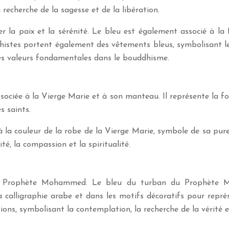
 recherche de la sagesse et de la libération.
r la paix et la sérénité. Le bleu est également associé à la 
stes portent également des vêtements bleus, symbolisant leur
des valeurs fondamentales dans le bouddhisme.
ociée à la Vierge Marie et à son manteau. Il représente la foi
es saints.
 la couleur de la robe de la Vierge Marie, symbole de sa pureté
, la compassion et la spiritualité.
e au Prophète Mohammed. Le bleu du turban du Prophète M
 calligraphie arabe et dans les motifs décoratifs pour représ
ns, symbolisant la contemplation, la recherche de la vérité et