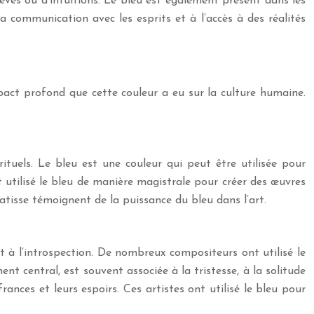
rêves ou d’intuitions. Le bleu est également présent dans les
la communication avec les esprits et à l’accès à des réalités
mpact profond que cette couleur a eu sur la culture humaine.
ituels. Le bleu est une couleur qui peut être utilisée pour
nt utilisé le bleu de manière magistrale pour créer des œuvres
atisse témoignent de la puissance du bleu dans l’art.
t à l’introspection. De nombreux compositeurs ont utilisé le
t central, est souvent associée à la tristesse, à la solitude
ances et leurs espoirs. Ces artistes ont utilisé le bleu pour