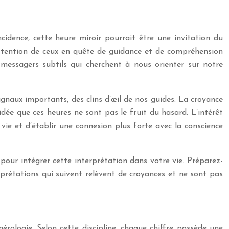
cidence, cette heure miroir pourrait être une invitation du
’attention de ceux en quête de guidance et de compréhension
 messagers subtils qui cherchent à nous orienter sur notre
gnaux importants, des clins d’œil de nos guides. La croyance
idée que ces heures ne sont pas le fruit du hasard. L’intérêt
ie et d’établir une connexion plus forte avec la conscience
our intégrer cette interprétation dans votre vie. Préparez-
rprétations qui suivent relèvent de croyances et ne sont pas
érologie. Selon cette discipline, chaque chiffre possède une