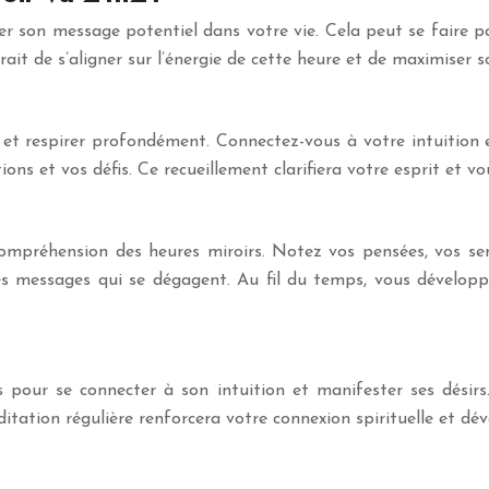
égrer son message potentiel dans votre vie. Cela peut se faire 
rait de s’aligner sur l’énergie de cette heure et de maximiser s
t respirer profondément. Connectez-vous à votre intuition e
ions et vos défis. Ce recueillement clarifiera votre esprit et 
compréhension des heures miroirs. Notez vos pensées, vos s
s messages qui se dégagent. Au fil du temps, vous dévelop
s pour se connecter à son intuition et manifester ses désirs.
itation régulière renforcera votre connexion spirituelle et dév