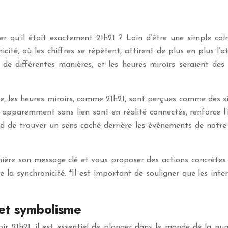
er qu’il était exactement 21h21 ? Loin d’être une simple coïn
té, où les chiffres se répètent, attirent de plus en plus l
 de différentes manières, et les heures miroirs seraient des
e, les heures miroirs, comme 21h21, sont perçues comme des si
 apparemment sans lien sont en réalité connectés, renforce l’
de trouver un sens caché derrière les événements de notre v
ière son message clé et vous proposer des actions concrètes p
la synchronicité. *Il est important de souligner que les inte
et symbolisme
ir 21h21, il est essentiel de plonger dans le monde de la num