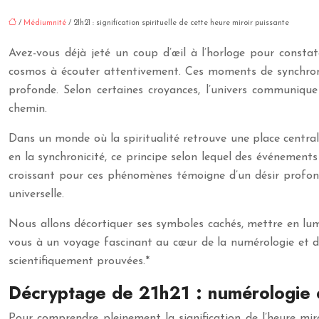
/
Médiumnité
/ 21h21 : signification spirituelle de cette heure miroir puissante
Avez-vous déjà jeté un coup d’œil à l’horloge pour constat
cosmos à écouter attentivement. Ces moments de synchronici
profonde. Selon certaines croyances, l’univers communique
chemin.
Dans un monde où la spiritualité retrouve une place central
en la synchronicité, ce principe selon lequel des événements
croissant pour ces phénomènes témoigne d’un désir profond 
universelle.
Nous allons décortiquer ses symboles cachés, mettre en lum
vous à un voyage fascinant au cœur de la numérologie et de 
scientifiquement prouvées.*
Décryptage de 21h21 : numérologie 
Pour comprendre pleinement la signification de l’heure miro