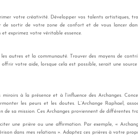
rimer votre créativité. Développer vos talents artistiques, t
ur de sortir de votre zone de confort et de vous lancer dan
et exprimez votre véritable essence.
rs les autres et la communauté. Trouver des moyens de contr
offrir votre aide, lorsque cela est possible, serait une sourc
res miroirs à la présence et à l’influence des Archanges. Con
monter les peurs et les doutes. L’Archange Raphael, associé 
 de sa mission. Ces Archanges proviennent de différentes trad
éciter une prière ou une affirmation. Par exemple, « Archan
rison dans mes relations ». Adaptez ces prières à votre propr