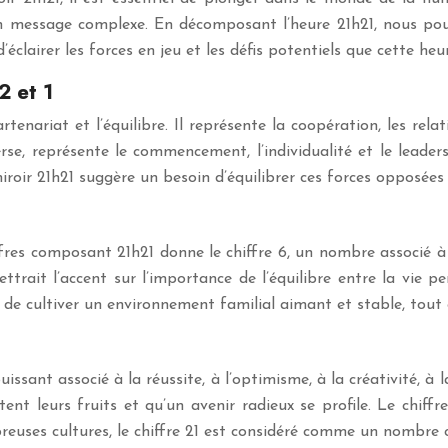
un message complexe. En décomposant l’heure 21h21, nous po
airer les forces en jeu et les défis potentiels que cette heur
2 et 1
tenariat et l’équilibre. Il représente la coopération, les relat
rse, représente le commencement, l’individualité et le leadersh
miroir 21h21 suggère un besoin d’équilibrer ces forces opposées
ffres composant 21h21 donne le chiffre 6, un nombre associé à l
ettrait l’accent sur l’importance de l’équilibre entre la vie pe
de cultiver un environnement familial aimant et stable, tout 
sant associé à la réussite, à l’optimisme, à la créativité, à l
t leurs fruits et qu’un avenir radieux se profile. Le chiffr
breuses cultures, le chiffre 21 est considéré comme un nombre 